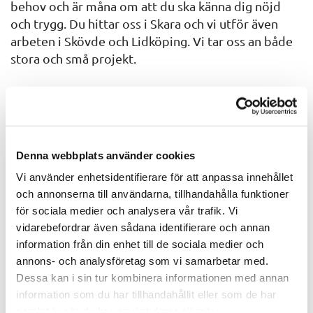
behov och är måna om att du ska känna dig nöjd
och trygg. Du hittar oss i Skara och vi utför även
arbeten i Skövde och Lidköping. Vi tar oss an både
stora och små projekt.
Kontakta oss så hör vi av oss med en offert! Vi ser
fram emot att inleda ett samarbete med dig. Har
du frågor eller funderingar är du varmt välkommen
att kontakta oss.
Denna webbplats använder cookies
Vi använder enhetsidentifierare för att anpassa innehållet
SKICKA OFFERTFÖRFRÅGAN
och annonserna till användarna, tillhandahålla funktioner
för sociala medier och analysera vår trafik. Vi
vidarebefordrar även sådana identifierare och annan
information från din enhet till de sociala medier och
annons- och analysföretag som vi samarbetar med.
Dessa kan i sin tur kombinera informationen med annan
information som du har tillhandahållit eller som de har
samlat in när du har använt deras tjänster.