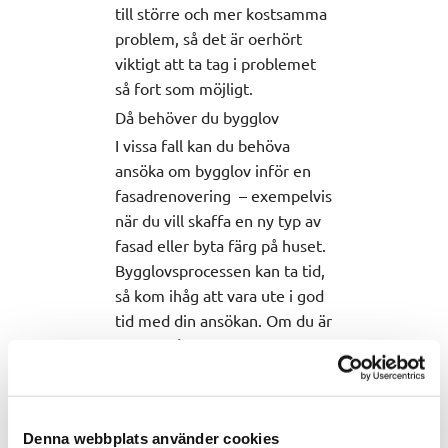
till större och mer kostsamma
problem, så det är oerhört
viktigt att ta tag i problemet
så fort som möjligt.
Då behöver du bygglov
I vissa fall kan du behöva
ansöka om bygglov inför en
fasadrenovering – exempelvis
när du vill skaffa en ny typ av
fasad eller byta färg på huset.
Bygglovsprocessen kan ta tid,
så kom ihåg att vara ute i god
tid med din ansökan. Om du är
osäker på vad som gäller för
just dig kan vi på TBL Mur &
Puts givetvis hjälpa dig.
Olika typer av fasader och
Denna webbplats använder cookies
dess egenskaper