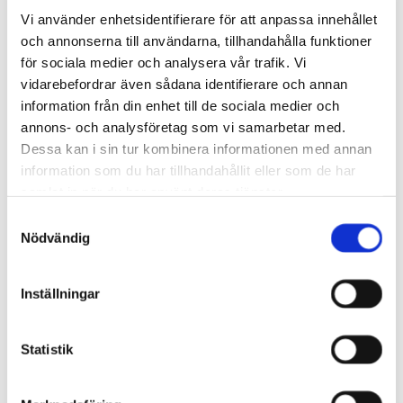
Vi använder enhetsidentifierare för att anpassa innehållet
Olika fasadmaterial har olika
och annonserna till användarna, tillhandahålla funktioner
egenskaper som du behöver
för sociala medier och analysera vår trafik. Vi
ta hänsyn till – oavsett om du
vidarebefordrar även sådana identifierare och annan
planerar att upprätta en helt
information från din enhet till de sociala medier och
ny fasad eller renovera
annons- och analysföretag som vi samarbetar med.
fasaden som du redan har. Vi
Dessa kan i sin tur kombinera informationen med annan
på TBL är experter på tegel-,
information som du har tillhandahållit eller som de har
betong- och putsfasader, och
samlat in när du har använt deras tjänster.
kan hjälpa dig med såväl
Samtyckesval
kompletta fasadbyten som
Nödvändig
enklare underhållsåtgärder.
Puts:
Puts är ett slags
Inställningar
murbruk som ger en slät
och modern look.
Statistik
Fasaden kan klara sig bra
i uppemot 50 år.
Ommålning är dock en