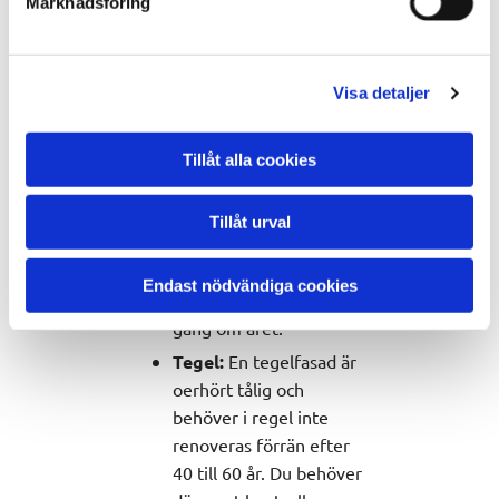
Marknadsföring
nödvändig åtgärd efter
ungefär 15 år. Med en
putsad fasad behöver du
Visa detaljer
också vara uppmärksam
på eventuella sprickor,
Tillåt alla cookies
eftersom det fort kan
uppstå skador om fukt
tränger igenom. Du
Tillåt urval
behöver därför
kontrollera en putsad
Endast nödvändiga cookies
fasad åtminstone en
gång om året.
Tegel:
En tegelfasad är
oerhört tålig och
behöver i regel inte
renoveras förrän efter
40 till 60 år. Du behöver