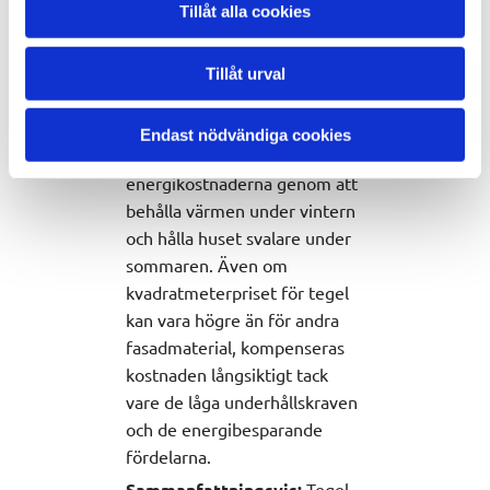
Tillåt alla cookies
Tegelplattor fungerar som en
naturlig temperaturreglerare
och bidrar till att hålla
Tillåt urval
inomhusklimatet stabilt ålla
inomhusklimatet stabilt året
Endast nödvändiga cookies
om. Detta kan minska
energikostnaderna genom att
behålla värmen under vintern
och hålla huset svalare under
sommaren. Även om
kvadratmeterpriset för tegel
kan vara högre än för andra
fasadmaterial, kompenseras
kostnaden långsiktigt tack
vare de låga underhållskraven
och de energibesparande
fördelarna.
Sammanfattningsvis:
Tegel