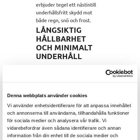
erbjuder tegel ett nästintill
underhållsfritt skydd mot
både regn, snö och frost.
LÅNGSIKTIG
HÅLLBARHET
OCH MINIMALT
UNDERHÅLL
En av de främsta fördelarna
med en tegelfasad är dess
långa livslängd. Med en
hållbarhet på minst 30 år utan
Denna webbplats använder cookies
behov av omfattande
Vi använder enhetsidentifierare för att anpassa innehållet
underhåll är tegel ett
och annonserna till användarna, tillhandahålla funktioner
långsiktigt och
för sociala medier och analysera vår trafik. Vi
kostnadseffektivt val. De
vidarebefordrar även sådana identifierare och annan
flesta eventuella skador som
information från din enhet till de sociala medier och